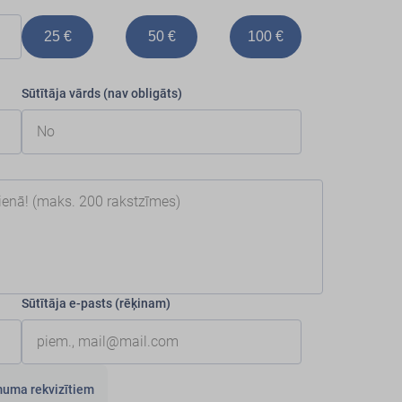
25 €
50 €
100 €
Sūtītāja vārds (nav obligāts)
Sūtītāja e-pasts (rēķinam)
uma rekvizītiem