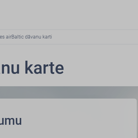
es airBaltic dāvanu karti
anu karte
jumu