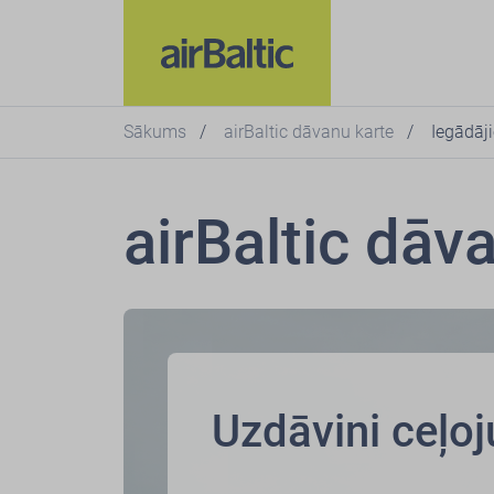
Sākums
airBaltic dāvanu karte
Iegādāji
airBaltic dāv
Uzdāvini ceļo