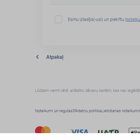
Esmu izlasījis(-usi) un piekrītu
Noteik
Atpakaļ
Lūdzam ņemt vērā: airBaltic dāvanu kartēm, kas nav iegādāta
Noteikumi un regulas
Sīkdatņu politika
Lietošanas noteikumi