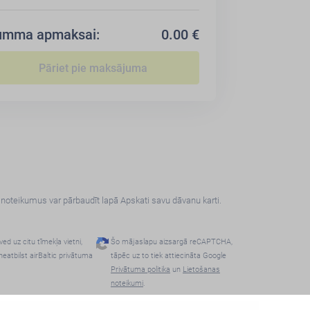
umma apmaksai:
0.00
€
n noteikumus var pārbaudīt lapā Apskati savu dāvanu karti.
ved uz citu tīmekļa vietni,
Šo mājaslapu aizsargā reCAPTCHA,
neatbilst airBaltic privātuma
tāpēc uz to tiek attiecināta Google
Privātuma politika
un
Lietošanas
noteikumi
.