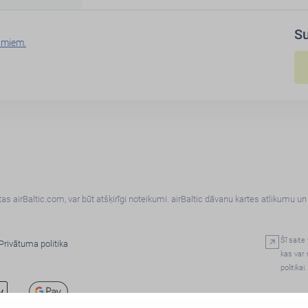
S
umiem.
s airBaltic.com, var būt atšķirīgi noteikumi. airBaltic dāvanu kartes atlikumu u
Šī saite 
Privātuma politika
kas var 
politikai.