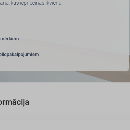
ana, kas iepriecinās ikvienu.
lamērķiem
pildpakalpojumiem
formācija