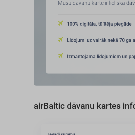
Mūsu dāvanu karte ir lieliska dāv
100% digitāla, tūlītēja piegāde
Lidojumi uz vairāk nekā 70 ga
Izmantojama lidojumiem un pa
airBaltic dāvanu kartes in
Ievadi summu